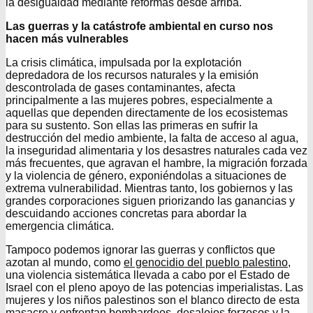
la desigualdad mediante reformas desde arriba.
Las guerras y la catástrofe ambiental en curso nos
hacen más vulnerables
La crisis climática, impulsada por la explotación
depredadora de los recursos naturales y la emisión
descontrolada de gases contaminantes, afecta
principalmente a las mujeres pobres, especialmente a
aquellas que dependen directamente de los ecosistemas
para su sustento. Son ellas las primeras en sufrir la
destrucción del medio ambiente, la falta de acceso al agua,
la inseguridad alimentaria y los desastres naturales cada vez
más frecuentes, que agravan el hambre, la migración forzada
y la violencia de género, exponiéndolas a situaciones de
extrema vulnerabilidad. Mientras tanto, los gobiernos y las
grandes corporaciones siguen priorizando las ganancias y
descuidando acciones concretas para abordar la
emergencia climática.
Tampoco podemos ignorar las guerras y conflictos que
azotan al mundo, como
el genocidio del pueblo palestino
,
una violencia sistemática llevada a cabo por el Estado de
Israel con el pleno apoyo de las potencias imperialistas. Las
mujeres y los niños palestinos son el blanco directo de esta
masacre y enfrentan bombardeos, desalojos forzosos y la