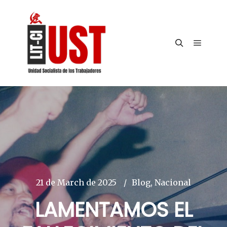
Main m
Search
21 de March de 2025
Blog
,
Nacional
LAMENTAMOS EL