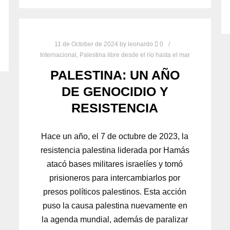
11 de October de 2024
by
leonardo
0
Internacional
,
Palestina libre desde el río hasta el mar
PALESTINA: UN AÑO
DE GENOCIDIO Y
RESISTENCIA
Hace un año, el 7 de octubre de 2023, la
resistencia palestina liderada por Hamás
atacó bases militares israelíes y tomó
prisioneros para intercambiarlos por
presos políticos palestinos. Esta acción
puso la causa palestina nuevamente en
la agenda mundial, además de paralizar