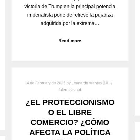
victoria de Trump en la principal potencia
imperialista pone de relieve la pujanza
adquirida por la extrema…
Read more
14 de February de 2025
by
Leonardo Arantes
0
Internacional
¿EL PROTECCIONISMO
O EL LIBRE
COMERCIO? ¿CÓMO
AFECTA LA POLÍTICA