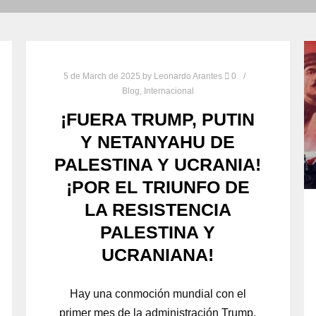
5 de March de 2025
by
Leonardo Arantes
0
Blog
,
Internacional
¡FUERA TRUMP, PUTIN
Y NETANYAHU DE
PALESTINA Y UCRANIA!
¡POR EL TRIUNFO DE
LA RESISTENCIA
PALESTINA Y
UCRANIANA!
Hay una conmoción mundial con el
primer mes de la administración Trump,