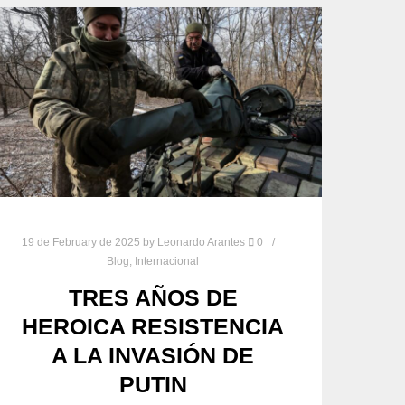
19 de February de 2025
by
Leonardo Arantes
0
Blog
,
Internacional
TRES AÑOS DE
HEROICA RESISTENCIA
A LA INVASIÓN DE
PUTIN