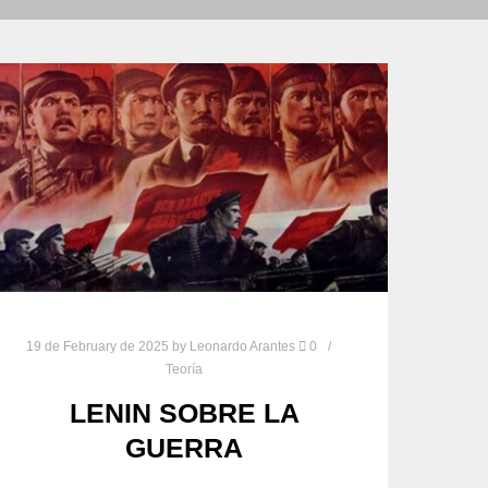
19 de February de 2025
by
Leonardo Arantes
0
Teoría
LENIN SOBRE LA
GUERRA